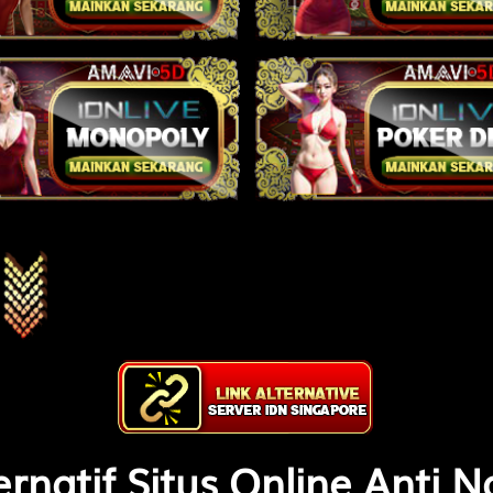
ernatif Situs Online Anti