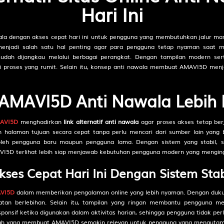
Hari Ini
nawala dengan akses cepat hari ini untuk pengguna yang membutuhkan jalur ma
menjadi salah satu hal penting agar para pengguna tetap nyaman saat m
mudah dijangkau melalui berbagai perangkat. Dengan tampilan modern s
ti proses yang rumit. Selain itu, konsep anti nawala membuat AMAVI5D menj
if AMAVI5D Anti Nawala Lebih
AVI5D
menghadirkan
link alternatif anti nawala
agar proses akses tetap ber
 halaman tujuan secara cepat tanpa perlu mencari dari sumber lain yang 
eh pengguna baru maupun pengguna lama. Dengan sistem yang stabil, se
VI5D terlihat lebih siap menjawab kebutuhan pengguna modern yang mengin
kses Cepat Hari Ini Dengan Sistem Stab
AVI5D
dalam memberikan pengalaman online yang lebih nyaman. Dengan dukun
batan berlebihan. Selain itu, tampilan yang ringan membantu pengguna 
sponsif ketika digunakan dalam aktivitas harian, sehingga pengguna tidak pe
inilah yang membuat AMAVI5D semakin relevan untuk pengguna yang mengutama