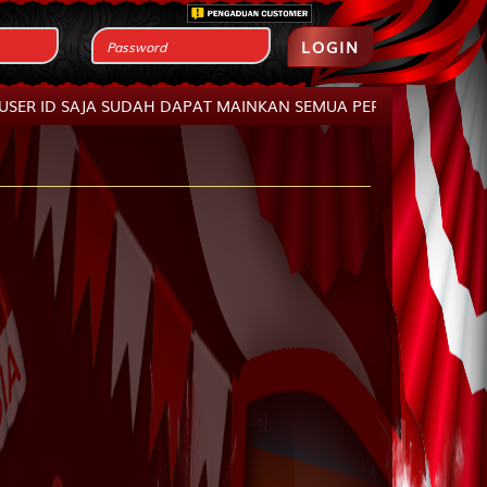
LOGIN
APAT MAINKAN SEMUA PERMAINAN. MIN DEPO Rp.10.000,- & MIN