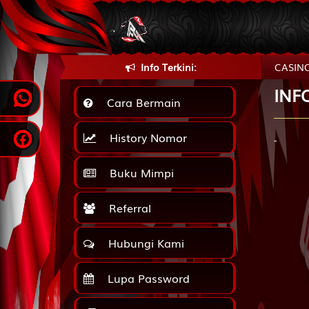
VI5D. AGENT TOGEL , SLOT & LIVE CASINO TERBESAR DAN TERP
Info Terkini:
INF
Cara Bermain
History Nomor
-
Buku Mimpi
Referral
Hubungi Kami
Lupa Password