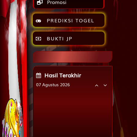
Promosi
PREDIKSI TOGEL
BUKTI JP
Daftar
Hasil Terakhir
07 Agustus 2026
CAMBODIA
4
3
7
2
CHINA
0
1
1
9
JAPAN
2
5
4
6
CAROLINADAY
1
2
0
0